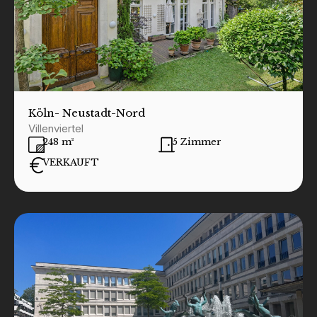
Köln
- Neustadt-Nord
Villenviertel
248 m²
5 Zimmer
VERKAUFT