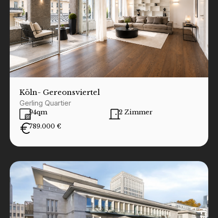
Köln
- Gereonsviertel
Gerling Quartier
94qm
2 Zimmer
789.000 €