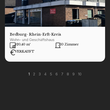
Bedburg
- Rhein-Erft-Kreis
Wohn- und Geschäftshaus
520,40 m²
10 Zimmer
VERKAUFT
1
2
3
4
5
6
7
8
9
10