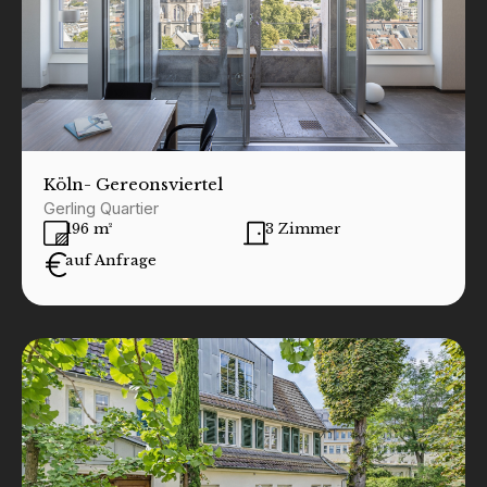
Köln
- Gereonsviertel
Gerling Quartier
196 m²
3 Zimmer
auf Anfrage