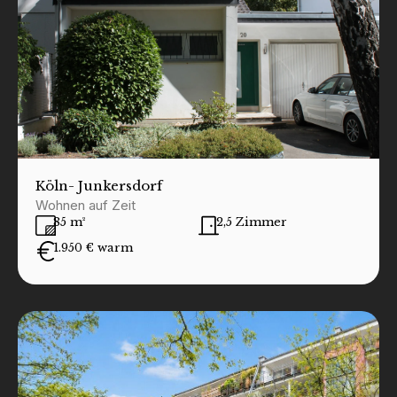
Köln
- Junkersdorf
Wohnen auf Zeit
85 m²
2,5 Zimmer
1.950 € warm