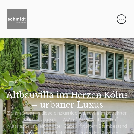
Altbauvilla im Herzen Kölns
– urbaner Luxus
Ziehen Sie ein in diese einzigartige Altbauvilla im begehrten
Villenviertel von Köln – 247 m² Wohnfläche, 70 m²
Nutzfläche und ein privater Garten mit altem Baumbestand
laden zum stilvollen Leben im Herzen der Stadt ein.