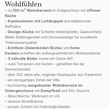
Wohlfühlen
– ca.
100 m² Wohnbereich
im Erdgeschoss mit
offener
Küche
–
Kaminzimmer
mit Lichtkuppel
und elektrischen
Raffrollos
–
Design-Küche
mit Schiefer-Arbeitsplatte, Gaskochfeld,
Miele-Elektrogeräten und Osmoseanlage für exzellente
Trinkwasserqualität
–
Echtholz-Dielenböden (Eiche
) und
hohe
Decken
schaffen ein außergewöhnliches Wohnambiente
–
3 stilvolle Bäder
sowie ein Gäste-WC
– zwei Terrassen und Garten – genießen Sie die
Sonnenstunden
– über 250 Jahre alte, originale Holzhaustür aus Frankreich
– ein einzigartiges Detail der Villa
– hochwertig
ausgebauter Wohnbereich im
Untergeschoss
mit
Dampfbad
und XXL-Dusche
– Waschküche, Werkraum im UG
– diverse Abstellräume
– private Zufahrt mit Parkmöglichkeiten