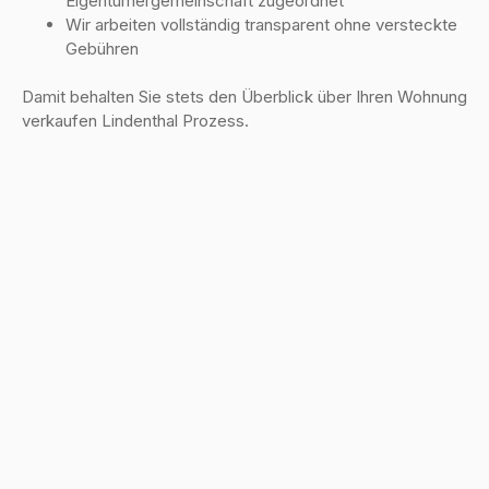
Eigentümergemeinschaft zugeordnet
Wir arbeiten vollständig transparent ohne versteckte
Gebühren
Damit behalten Sie stets den Überblick über Ihren
Wohnung
verkaufen Lindenthal
Prozess.
Regionale Expertise – Ihre
Vorteile beim Verkauf in
Lindenthal
Unsere langjährige Marktkenntnis in Köln ist einer der
wichtigsten Erfolgsfaktoren für Ihren Verkauf: