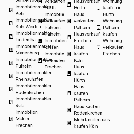
Junkersdorf
verkaufen
Hausverkauf
Wohnung
Immobilienmakler
Hürth
Hürth
kaufen in
Köln
Immobilie
Haus
Hürth
Immobilienmakler
verkaufen
verkaufen
Wohnung
Köln Weiden
Pulheim
Pulheim
Pulheim
Immobilienmakler
Pulheim
Hausverkauf
kaufen
Lindenthal
Immobilien
Frechen
Wohnung
Immobilienmakler
kaufen
Haus
verkaufen
Marienburg
Immobilie
kaufen
Frechen
Immobilienmakler
verkaufen
Köln
Pulheim
Frechen
Haus
Immobilienmakler
kaufen
Rheinauhafen
Hürth
Immobilienmakler
Haus
Rodenkirchen
kaufen
Immobilienmakler
Pulheim
Sülz
Haus kaufen
Immobilien
Rodenkirchen
Makler
Mehrfamilienhaus
Frechen
kaufen Köln