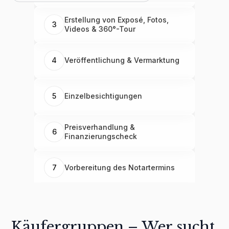
Erstellung von Exposé, Fotos,
3
Videos & 360°-Tour
4
Veröffentlichung & Vermarktung
5
Einzelbesichtigungen
Preisverhandlung &
6
Finanzierungscheck
7
Vorbereitung des Notartermins
8
Übergabe & Nachbetreuung
Käufergruppen – Wer sucht
1
Erstberatung & Bedarfsanalyse