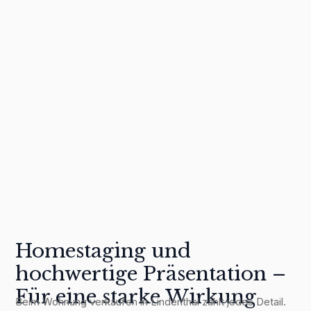
8
Übergabe & Nachbetreuung
Homestaging und
hochwertige Präsentation –
Für eine starke Wirkung
Beim
Wohnung verkaufen in Lindenthal
zählt jedes Detail.