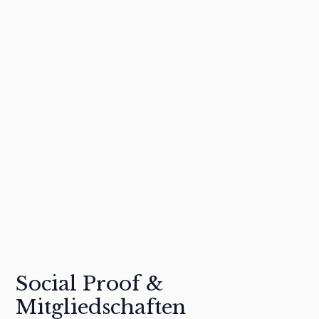
Lindenthal und Rodenkirchen: familienfreundliche
Lagen mit beständiger Nachfrage
Ehrenfeld und Nippes: junge Viertel mit starkem
Käuferinteresse
Innenstadt, Gerling Quartier, Rheinauhafen,
Belgisches Viertel: Premiumobjekte mit hohen
Preisen
Mülheim und Ehrenfeld: Wachstumsviertel mit sehr
viel Potenzial
Mit unserer Erfahrung erzielen wir für Ihre Wohnung in
Lindenthal den bestmöglichen Verkaufserfolg.
Social Proof &
Mitgliedschaften