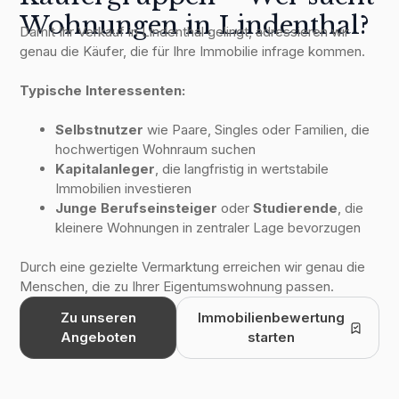
Wohnungen in Lindenthal?
Damit Ihr Verkauf in Lindenthal gelingt, adressieren wir
genau die Käufer, die für Ihre Immobilie infrage kommen.
2
Immobilienbewertung
Typische Interessenten:
Erstellung von Exposé, Fotos,
3
Selbstnutzer
wie Paare, Singles oder Familien, die
Videos & 360°-Tour
hochwertigen Wohnraum suchen
Kapitalanleger
, die langfristig in wertstabile
4
Veröffentlichung & Vermarktung
Immobilien investieren
Junge Berufseinsteiger
oder
Studierende
, die
kleinere Wohnungen in zentraler Lage bevorzugen
5
Einzelbesichtigungen
Durch eine gezielte Vermarktung erreichen wir genau die
Menschen, die zu Ihrer Eigentumswohnung passen.
Preisverhandlung &
6
Zu unseren
Immobilienbewertung
Finanzierungscheck
Angeboten
starten
7
Vorbereitung des Notartermins