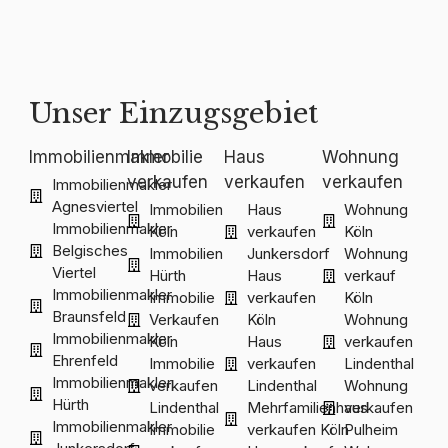
Unser Einzugsgebiet
Immobilienmakler
Immobilie
Haus
Wohnung
verkaufen
verkaufen
verkaufen
Immobilienmakler
Agnesviertel
Immobilien
Haus
Wohnung
Immobilienmakler
Köln
verkaufen
Köln
Belgisches
Immobilien
Junkersdorf
Wohnung
Viertel
Hürth
Haus
verkauf
Immobilienmakler
Immobilie
verkaufen
Köln
Braunsfeld
Verkaufen
Köln
Wohnung
Immobilienmakler
Köln
Haus
verkaufen
Ehrenfeld
Immobilie
verkaufen
Lindenthal
Immobilienmakler
verkaufen
Lindenthal
Wohnung
Hürth
Lindenthal
Mehrfamilienhaus
verkaufen
Immobilienmakler
Immobilie
verkaufen Köln
Pulheim