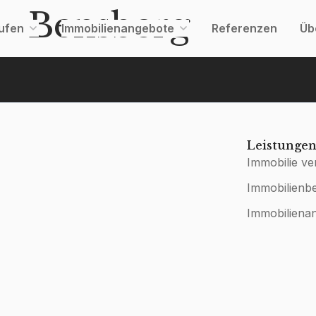
 – Bensberg
aufen
Immobilienangebote
Referenzen
Üb
Leistunge
Immobilie ve
Immobilienb
Immobiliena