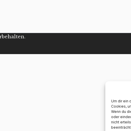
rbehalten.
Um dir ein 
Cookies, u
Wenn du di
oder eindeu
nicht ertei
beeinträcht