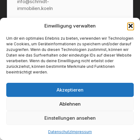
info@schmidt-
immobilien.koeln
Einwilligung verwalten
Um dir ein optimales Erlebnis zu bieten, verwenden wir Technologien
wie Cookies, um Geräteinformationen zu speichern und/oder darauf
zuzugreifen. Wenn du diesen Technologien zustimmst, können wir
Daten wie das Surfverhalten oder eindeutige IDs auf dieser Website
Impressum
verarbeiten. Wenn du deine Einwillligung nicht erteilst oder
Datenschutz
zurückziehst, können bestimmte Merkmale und Funktionen
Widerruf
beeinträchtigt werden.
© 2025 Schmidt Immobilien. Alle Rechte
vorbehalten.
Akzeptieren
Ablehnen
Einstellungen ansehen
Datenschutz
Impressum