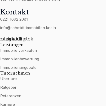
Kontakt
0221 1692 2081
info@schmidt-immobilien.koeln
ebook
nstagram
Linkedin
Xing
Tiktok
Leistungen
Immobilie verkaufen
Immobilienbewertung
Immobilienangebote
Unternehmen
Über uns
Ratgeber
Referenzen
Karriere