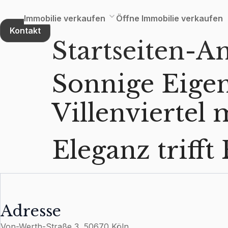
Zum
Inhalt
Immobilie verkaufen
Öffne Immobilie verkaufen
springen
Kontakt
Startseiten-A
Sonnige Eige
Villenviertel
Eleganz triff
Adresse
Von-Werth-Straße 3, 50670 Köln