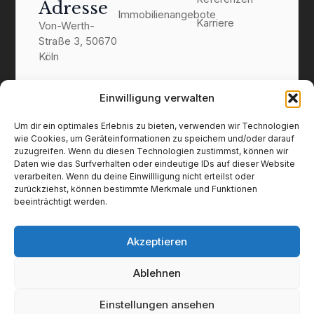
Adresse
Immobilienangebote
Karriere
Von-Werth-
Straße 3, 50670
Köln
Kontakt
Einwilligung verwalten
0221 1692 2081
info@schmidt-
Um dir ein optimales Erlebnis zu bieten, verwenden wir Technologien
immobilien.koeln
wie Cookies, um Geräteinformationen zu speichern und/oder darauf
zuzugreifen. Wenn du diesen Technologien zustimmst, können wir
Daten wie das Surfverhalten oder eindeutige IDs auf dieser Website
verarbeiten. Wenn du deine Einwillligung nicht erteilst oder
zurückziehst, können bestimmte Merkmale und Funktionen
beeinträchtigt werden.
Akzeptieren
Impressum
Datenschutz
Ablehnen
Widerruf
© 2025 Schmidt Immobilien. Alle Rechte
Einstellungen ansehen
vorbehalten.