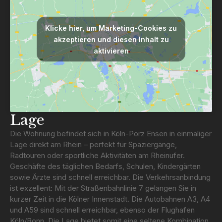
Klicke hier, um Marketing-Cookies zu
akzeptieren und diesen Inhalt zu
aktivieren
Lage
Die Wohnung befindet sich in Köln-Porz Ensen in einmaliger
Lage direkt am Rhein – perfekt für Spaziergänge,
Radtouren oder sportliche Aktivitäten am Rheinufer.
Geschäfte des täglichen Bedarfs, Schulen, Kindergärten
sowie Ärzte sind schnell erreichbar. Die Verkehrsanbindung
ist exzellent: Mit der Straßenbahnlinie 7 gelangen Sie in
kurzer Zeit in die Kölner Innenstadt. Die Autobahnen A3, A4
und A59 sind schnell erreichbar, ebenso der Flughafen
Köln/Bonn. Die Lage bietet somit eine seltene Kombination