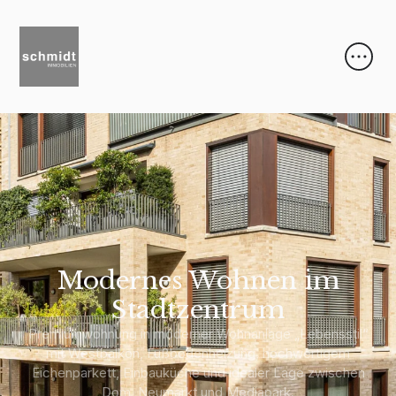
Modernes Wohnen im
Stadtzentrum
Premiumwohnung in moderner Wohnanlage „Lebensstil“
mit Westbalkon, Fußbodenheizung, hochwertigem
Eichenparkett, Einbauküche und idealer Lage zwischen
Dom, Neumarkt und Mediapark.