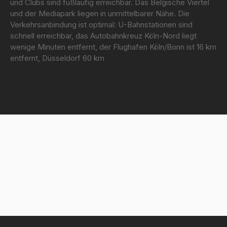
und Clubs sind fußläufig erreichbar. Das Belgische Viertel
und der Mediapark liegen in unmittelbarer Nähe. Die
Verkehrsanbindung ist optimal: U-Bahnstationen sind
schnell erreichbar, das Autobahnkreuz Köln-Nord liegt
wenige Minuten entfernt, der Flughafen Köln/Bonn ist 16 km
entfernt, Düsseldorf 60 km