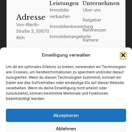
Leistungen
Unternehmen
Immobilie
Über uns
Adresse
verkaufen
Ratgeber
Von-Werth-
Immobilienbewertung
Referenzen
Straße 3, 50670
Immobilienangebote
Köln
Karriere
Kontakt
Einwilligung verwalten
0221 1692 2081
info@schmidt-
Um dir ein optimales Erlebnis zu bieten, verwenden wir Technologien
immobilien.koeln
wie Cookies, um Geräteinformationen zu speichern und/oder darauf
zuzugreifen. Wenn du diesen Technologien zustimmst, können wir
Daten wie das Surfverhalten oder eindeutige IDs auf dieser Website
verarbeiten. Wenn du deine Einwillligung nicht erteilst oder
zurückziehst, können bestimmte Merkmale und Funktionen
beeinträchtigt werden.
Akzeptieren
Impressum
Datenschutz
Ablehnen
Widerruf