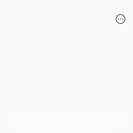
Luxus-Stadtwohnung im
Gerling Quartier
Luxus, Komfort und Urbanität – diese exklusive 2-Zimmer-
Wohnung im Herzen des Gerling Quartiers vereint alles, was
modernes Stadtleben begehrenswert macht.