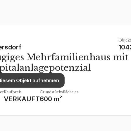
Objekt
rsdorf
104
giges Mehrfamilienhaus mit
pitalanlagepotenzial
 diesem Objekt aufnehmen
er
Kaufpreis
Grundstücksfläche ca.
VERKAUFT
600 m²