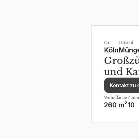
Ort
Ortsteil
Köln
Münge
Großzü
und Ka
Kontakt zu
Wohnfläche
Zimm
260 m²
10