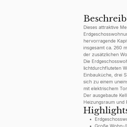
Beschrei
Dieses attraktive Me
Erdgeschosswohnung
hervorragende Kapit
insgesamt ca. 260 m²
der zusätzlichen Wo
Die Erdgeschosswoh
lichtdurchfluteten 
Einbauküche, drei S
sich zu einem unein
mit elektrischem To
Der ausgebaute Kel
Heizungsraum und Pl
Highlight
Erdgeschosswo
Große Wohn-/E