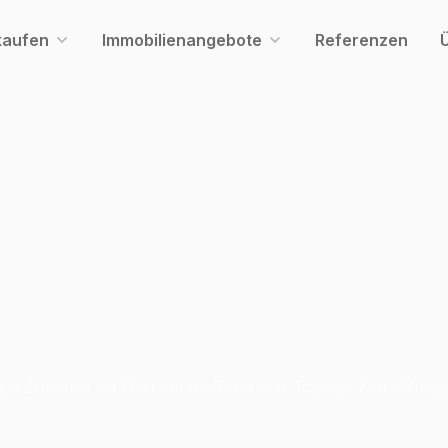
kaufen
Immobilienangebote
Referenzen
estieren, wohnen
genießen hier
es Zuhause mit Garten und Rendite in Toplage Köln-Müng