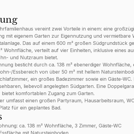
bung
hrfamilienhaus vereint zwei Vorteile in einem: eine großzüg
 mit eigenem Garten zur Eigennutzung und vermietbare
alanlage. Das auf einem 600 m² großen Südgrundstück gel
 Wohnfläche, verteilt auf vier Einheiten, inklusive eines a
hn- und Nutzraum bietet.
nung besticht durch ca. 138 m² ebenerdiger Wohnfläche, 
Wohn-/Essbereich von über 50 m² mit hellem Natursteinbo
chlafzimmer, ein großes Badezimmer sowie ein Gäste-WC. D
sehbaren, liebevoll angelegten Südgarten. Eine Doppelgara
r bietet komfortablen Zugang zum Garten.
ler umfasst einen großen Partyraum, Hausarbeitsraum, W
atz für ein geplantes Bad.
s
hnung: ca. 138 m² Wohnfläche, 3 Zimmer, Gäste-WC
ssfläche mit Natursteinboden