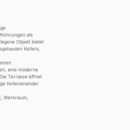
ige
 Wohnungen als
egene Objekt bietet
usgebauten Kellers,
einen
den, eine moderne
ie Terrasse öffnet
ge hintereinander
C, Werkraum,