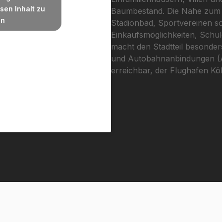
sen Inhalt zu
Baumbestand. Die Nähe zum G
en
Stadionbad, Sportvereinen s
Einkaufsmöglichkeiten, Schu
macht den Stadtteil besonders 
und Autobahnanbindungen (A
erreichbar, der Flughafen Kö