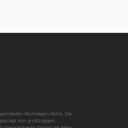
gehrtesten Wohnlagen Kölns. Die
t geprägt von großzügigen
nd uneinsehbaren Gärten mit altem