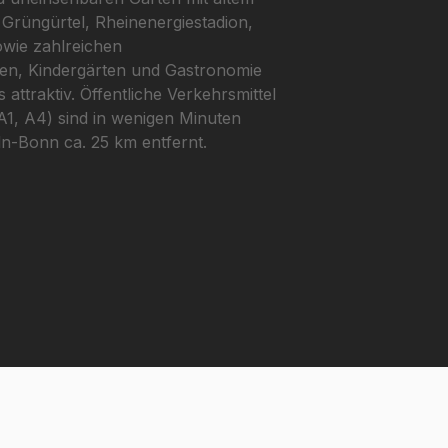
rüngürtel, Rheinenergiestadion,
owie zahlreichen
len, Kindergärten und Gastronomie
attraktiv. Öffentliche Verkehrsmittel
1, A4) sind in wenigen Minuten
ln-Bonn ca. 25 km entfernt.