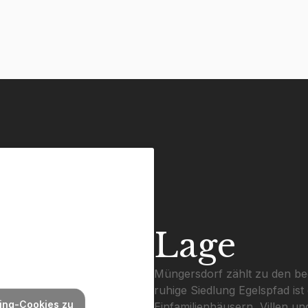
Lage
Müngersdorf zählt zu den be
ruhige Siedlung Egelspfad is
ting-Cookies zu
Einfamilienhäusern, Villen u