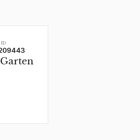
 ID
209443
 Garten