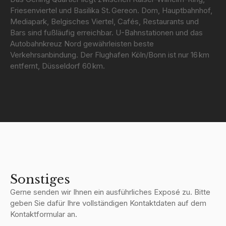
Friesenviertel und Basilika St. Gereon. Dom, Hauptbahnhof,
Mediapark, Belgisches Viertel, Cafés, Restaurants und
Bars sind fußläufig erreichbar. U-Bahnstationen und das
Autobahnkreuz Nord gewährleisten beste
Verkehrsanbindung. Der Flughafen Köln/Bonn ist nur 16 km
entfernt, Düsseldorf 60 km.
Sonstiges
Gerne senden wir Ihnen ein ausführliches Exposé zu. Bitte
geben Sie dafür Ihre vollständigen Kontaktdaten auf dem
Kontaktformular an.