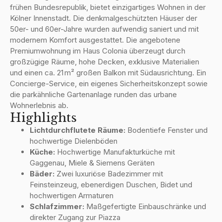
frühen Bundesrepublik, bietet einzigartiges Wohnen in der
Kölner Innenstadt. Die denkmalgeschützten Häuser der
50er- und 60er-Jahre wurden aufwendig saniert und mit
modernem Komfort ausgestattet. Die angebotene
Premiumwohnung im Haus Colonia überzeugt durch
großzügige Räume, hohe Decken, exklusive Materialien
und einen ca. 21 m² großen Balkon mit Südausrichtung. Ein
Concierge-Service, ein eigenes Sicherheitskonzept sowie
die parkähnliche Gartenanlage runden das urbane
Wohnerlebnis ab.
Highlights
Lichtdurchflutete Räume:
Bodentiefe Fenster und
hochwertige Dielenböden
Küche:
Hochwertige Manufakturküche mit
Gaggenau, Miele & Siemens Geräten
Bäder:
Zwei luxuriöse Badezimmer mit
Feinsteinzeug, ebenerdigen Duschen, Bidet und
hochwertigen Armaturen
Schlafzimmer:
Maßgefertigte Einbauschränke und
direkter Zugang zur Piazza