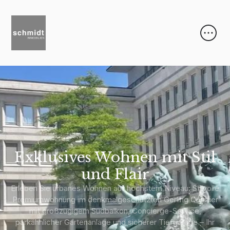
Exklusives Wohnen mit Stil
und Flair
Erleben Sie urbanes Wohnen auf höchstem Niveau: Stilvolle
Premiumwohnung im denkmalgeschützten Gerling Quartier
mit großzügigem Südbalkon, Concierge-Service,
parkähnlicher Gartenanlage und sicherer Tiefgarage – Ihr