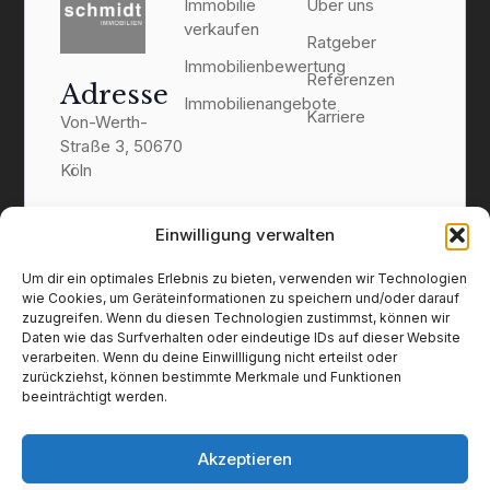
Immobilie
Über uns
verkaufen
Ratgeber
Immobilienbewertung
Referenzen
Adresse
Immobilienangebote
Karriere
Von-Werth-
Straße 3, 50670
Köln
Kontakt
Einwilligung verwalten
0221 1692 2081
info@schmidt-
Um dir ein optimales Erlebnis zu bieten, verwenden wir Technologien
immobilien.koeln
wie Cookies, um Geräteinformationen zu speichern und/oder darauf
zuzugreifen. Wenn du diesen Technologien zustimmst, können wir
Daten wie das Surfverhalten oder eindeutige IDs auf dieser Website
verarbeiten. Wenn du deine Einwillligung nicht erteilst oder
zurückziehst, können bestimmte Merkmale und Funktionen
beeinträchtigt werden.
Akzeptieren
Impressum