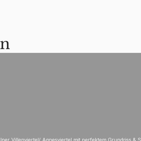
en
r Villenviertel/ Agnesviertel mit perfektem Grundriss & 